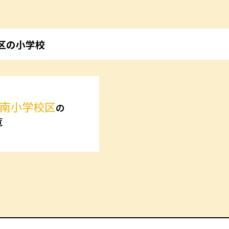
区の小学校
南小学校区
の
覧