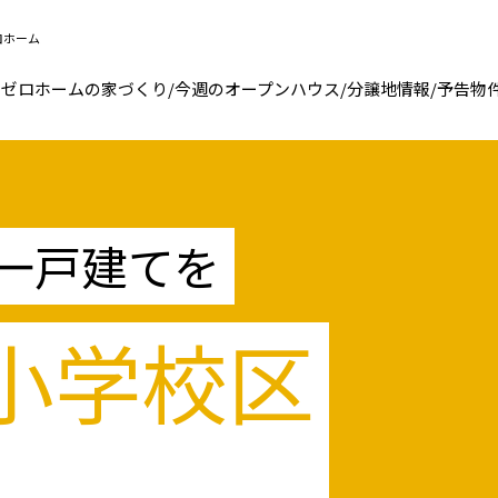
ロホーム
ゼロホームの家づくり
/
今週のオープンハウス
/
分譲地情報
/
予告物
一戸建てを
小学校区