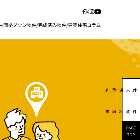
件
/
価格ダウン物件
/
完成済み物件
/
建売住宅コラム
販売物件来場予約
販売物件資料請求
PAGE
TOP