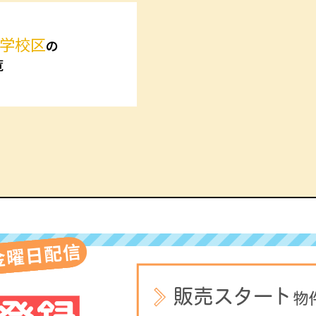
学校区
の
覧