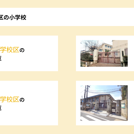
区の小学校
学校区
の
覧
学校区
の
覧