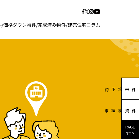
件
/
価格ダウン物件
/
完成済み物件
/
建売住宅コラム
販売物件来場予約
販売物件資料請求
PAGE
TOP