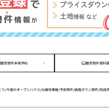
販売物件来場予約
販売物件資料
くり
/
今週のオープンハウス
/
分譲地情報
/
予告物件
/
価格ダウン物件
/
完成