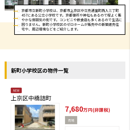
京都市立新町小学校は、京都市上京区中立売通室町西入三丁町
457にある公立小学校です。京都御所や神社もあるので程よく賑
やかな雰囲気の街です。コンビニや飲食店も多くあるので生活に
困りません。新町小学校区のゼロホームが販売中の新築建売住
宅や、周辺環境などをご紹介します。
新町小学校区の物件一覧
NEW
上京区中橋詰町
7,680
万円(非課税)
売地