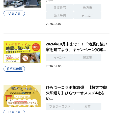
注文住宅
枚方市
いろいろ
施工事例
京田辺市
2026.08.07
2026年10月末まで！！「地震に強い
家を建てよう」キャンペーン実施...
イベント
展示場
2026.08.06
住宅展示場
ひらつーコラボ第19弾｜【枚方で御
朱印巡り】ひらつーオススメ4社を
め...
ひらつーコラボ
枚方
いろいろ