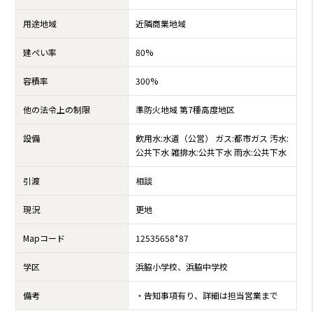
用途地域
近隣商業地域
建ぺい率
80%
容積率
300%
他の法令上の制限
準防火地域 第7種高度地区
設備
飲用水:水道（公営） ガス:都市ガス 汚水:
公共下水 雑排水:公共下水 雨水:公共下水
引渡
相談
現況
更地
Mapコード
12535658*87
学区
浜脇小学校、浜脇中学校
備考
・告知事項有り、詳細は担当営業まで