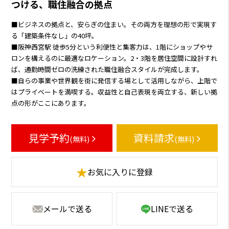
つける、職住融合の拠点
■ビジネスの拠点と、安らぎの住まい。その両方を理想の形で実現す
る「建築条件なし」の40坪。
■阪神西宮駅 徒歩5分という利便性と集客力は、1階にショップやサ
ロンを構えるのに最適なロケーション。2・3階を居住空間に設計すれ
ば、通勤時間ゼロの洗練された職住融合スタイルが完成します。
■自らの事業や世界観を街に発信する場として活用しながら、上階で
はプライベートを満喫する。収益性と自己表現を両立する、新しい拠
点の形がここにあります。
見学予約
資料請求
(無料)
(無料)
★
お気に入りに登録
メールで送る
LINEで送る