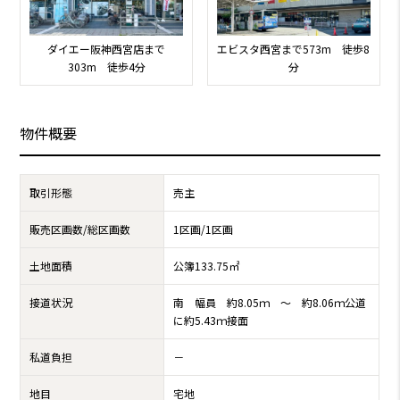
ダイエー阪神西宮店まで
エビスタ西宮まで573m 徒歩8
303m 徒歩4分
分
物件概要
取引形態
売主
販売区画数/総区画数
1区画/1区画
土地面積
公簿133.75㎡
接道状況
南 幅員 約8.05ｍ ～ 約8.06ｍ公道
に約5.43ｍ接面
私道負担
－
地目
宅地