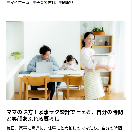
の悩みを解決するために、家づくりを通して快適な暮らしを実
マイホーム
子育て世代
間取り
現する方法をご紹介します。間取りや収納の工夫、家事の時短
アイデアなど、すぐに役立つ情報が満載です。この記事を読め
ば、あなたの家づくりが、もっと楽しく、もっと快適になるは
ずです！
ママの味方！家事ラク設計で叶える、自分の時間
と笑顔あふれる暮らし
毎日、家事に育児に、仕事にと大忙しのママたち。自分の時間