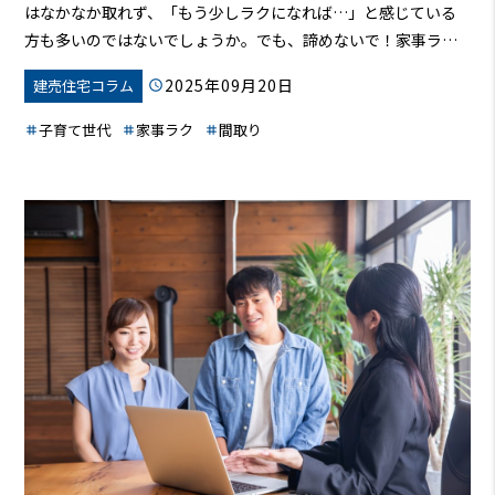
はなかなか取れず、「もう少しラクになれば…」と感じている
方も多いのではないでしょうか。でも、諦めないで！家事ラク
設計を取り入れることで、あなたの暮らしは劇的に変わりま
2025年09月20日
建売住宅コラム
す。この記事では、家事の負担を減らし、自分の時間と家族と
の時間を増やすための、間取り、収納、最新設備など、具体的
子育て世代
家事ラク
間取り
なアイデアをご紹介します。この記事を読めば、あなたもきっ
と、笑顔あふれる毎日を手に入れることができるでしょう。