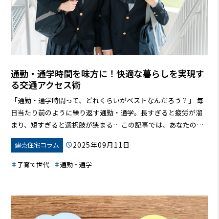
通勤・通学時間を味方に！快適な暮らしを実現す
る交通アクセス術
「通勤・通学時間って、どれくらいがベストなんだろう？」 毎
日当たり前のように繰り返す通勤・通学。長すぎると疲労が溜
まり、短すぎると選択肢が狭まる…
この記事では、あなたのラ
イフスタイルに合わせた、通勤・通学時間の理想的なバランス
2025年09月11日
建売住宅コラム
を見つけるためのヒントをご紹介します。交通手段の選び方か
ら、住まい選びのポイントまで、快適な暮らしを実現するため
子育て世代
通勤・通学
の具体的な方法を解説します。この記事を読めば、あなたの毎
日はもっと豊かになるはずです！