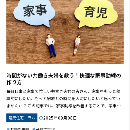
時間がない共働き夫婦を救う！快適な家事動線の
作り方
毎日仕事と家事で忙しい共働き夫婦の皆さん、家事をもっと効
率的にしたい、もっと家族との時間を大切にしたいと思ってい
ませんか？
この記事では、家事動線を改善することで、家事の
負担を劇的に減らし、あなたと家族が笑顔になれる、そんな理
2025年09月08日
建売住宅コラム
想の暮らしを実現する方法をご紹介します。間取りのポイント
から、すぐに役立つ具体的な事例まで、あなたの家事の悩みを
共働き夫婦
子育て世代