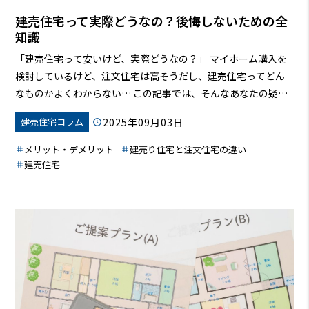
建売住宅って実際どうなの？後悔しないための全
知識
「建売住宅って安いけど、実際どうなの？」
マイホーム購入を
検討しているけど、注文住宅は高そうだし、建売住宅ってどん
なものかよくわからない…
この記事では、そんなあなたの疑問
を解決します！建売住宅のメリット・デメリットから、注文住
2025年09月03日
建売住宅コラム
宅との違い、価格相場、注意点、後悔しないためのポイントま
で、徹底的に解説します。この記事を読めば、あなたも建売住
メリット・デメリット
建売り住宅と注文住宅の違い
宅のプロになれるはず！
建売住宅