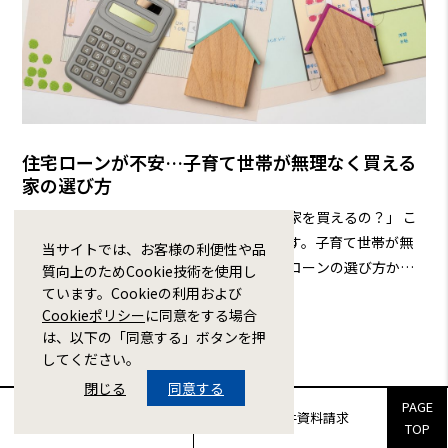
住宅ローンが不安…子育て世帯が無理なく買える
家の選び方
「住宅ローンは不安…」「子育てしながら家を買えるの？」
こ
の記事は、そんなあなたの悩みを解決します。子育て世帯が無
当サイトでは、お客様の利便性や品
理なく理想の家を手に入れるための、住宅ローンの選び方か
質向上のためCookie技術を使用し
ら、物件選び、返済計画まで、具体的な方法を分かりやすく解
ています。Cookieの利用および
2025年09月01日
建売住宅コラム
Cookieポリシー
に同意をする場合
説。専門家のアドバイスや、実際に家を購入した方の体験談も
は、以下の「同意する」ボタンを押
ご紹介します。この記事を読めば、あなたもきっと、将来への
マイホーム
住宅ローン
子育て世代
してください。
希望に満ちた家探しができるはずです。
閉じる
同意する
PAGE
販売物件来場予約
販売物件資料請求
TOP