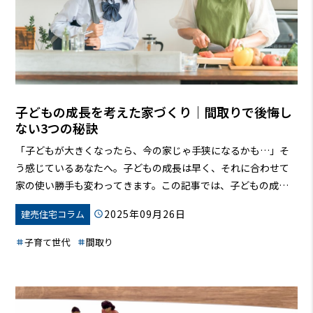
子どもの成長を考えた家づくり｜間取りで後悔し
ない3つの秘訣
「子どもが大きくなったら、今の家じゃ手狭になるかも…」そ
う感じているあなたへ。子どもの成長は早く、それに合わせて
家の使い勝手も変わってきます。この記事では、子どもの成長
と家族のライフスタイルに最適な間取りを選ぶための3つの視点
2025年09月26日
建売住宅コラム
をご紹介します。後悔しない家づくりのために、ぜひ参考にし
てください。
子育て世代
間取り