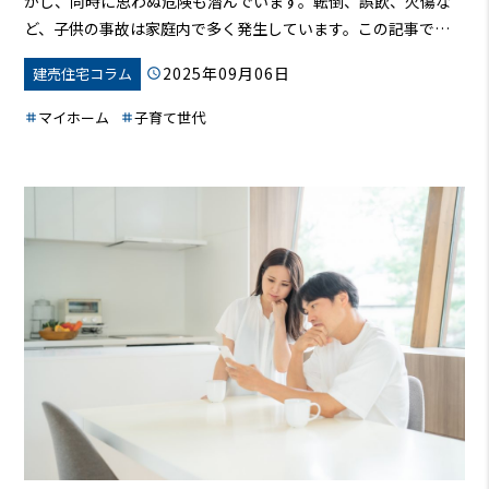
かし、同時に思わぬ危険も潜んでいます。転倒、誤飲、火傷な
ど、子供の事故は家庭内で多く発生しています。この記事で
は、子供の安全を守るために、見逃しがちな家の危険な場所
2025年09月06日
建売住宅コラム
と、具体的な対策を徹底的に解説します。安全な家づくりで、子
供たちが安心して成長できる環境を整えましょう。
マイホーム
子育て世代