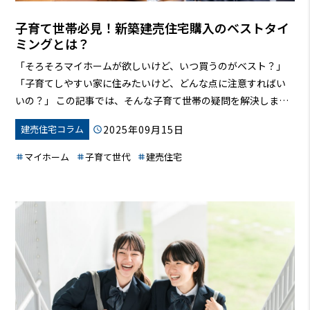
子育て世帯必見！新築建売住宅購入のベストタイ
ミングとは？
「そろそろマイホームが欲しいけど、いつ買うのがベスト？」
「子育てしやすい家に住みたいけど、どんな点に注意すればい
いの？」
この記事では、そんな子育て世帯の疑問を解決しま
す！出産や入学など、ライフイベントに合わせた新築建売住宅
2025年09月15日
建売住宅コラム
購入の最適なタイミング、住宅ローンの選び方、資金計画の立
て方、そして後悔しない家選びのポイントを徹底解説。さら
マイホーム
子育て世代
建売住宅
に、子育て世代に人気のプランを提供する住宅メーカー「ゼロ
ホーム」の魅力もご紹介します。この記事を読めば、あなたも
理想のマイホームを手に入れる第一歩を踏み出せるはずです！