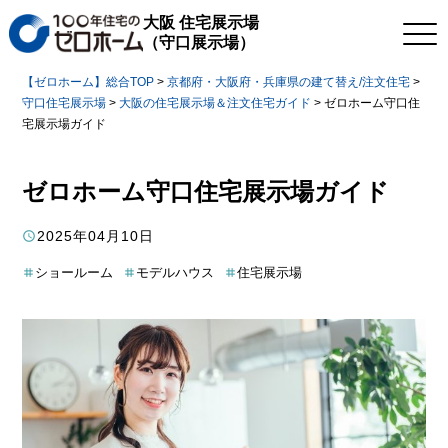
大阪 住宅展示場
（守口展示場）
【ゼロホーム】総合TOP
>
京都府・大阪府・兵庫県の建て替え/注文住宅
>
守口住宅展示場
>
大阪の住宅展示場＆注文住宅ガイド
>
ゼロホーム守口住
宅展示場ガイド
ゼロホーム守口住宅展示場ガイド
2025年04月10日
ショールーム
モデルハウス
住宅展示場