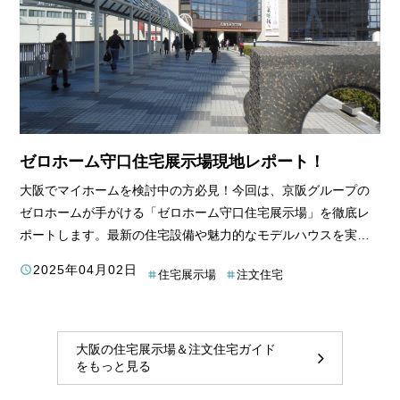
ゼロホーム守口住宅展示場現地レポート！
大阪でマイホームを検討中の方必見！今回は、京阪グループの
ゼロホームが手がける「ゼロホーム守口住宅展示場」を徹底レ
ポートします。最新の住宅設備や魅力的なモデルハウスを実際
に見て、触れて、感じたことを余すことなくお伝えします。理
2025年04月02日
住宅展示場
注文住宅
想のマイホームプランを描くためのヒントが満載ですので、ぜ
ひ最後までお付き合いください。
大阪の住宅展示場＆注文住宅ガイド
をもっと見る