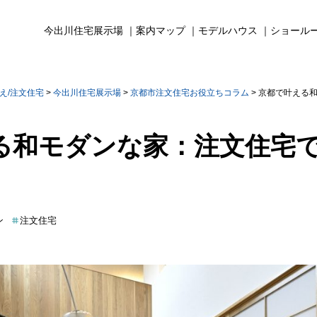
今出川住宅展示場
案内マップ
モデルハウス
ショール
え/注文住宅
>
今出川住宅展示場
>
京都市注文住宅お役立ちコラム
>
京都で叶える
る和モダンな家：注文住宅
ン
注文住宅