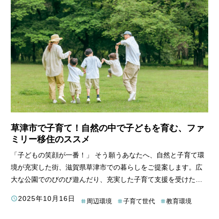
っと楽しめる情報が満載です。この記事を読めば、あなたもき
っと「草津展示場、行ってみよう！」って思うはず！
草津市で子育て！自然の中で子どもを育む、ファ
ミリー移住のススメ
「子どもの笑顔が一番！」 そう願うあなたへ、自然と子育て環
境が充実した街、滋賀県草津市での暮らしをご提案します。広
大な公園でのびのび遊んだり、充実した子育て支援を受けた
り…。草津市は、子育て世代にとって理想的な環境が整ってい
2025年10月16日
周辺環境
子育て世代
教育環境
ます。この記事では、草津市の魅力を余すところなくご紹介。
あなたも、草津市で、子どもとのびのび、笑顔あふれる毎日を