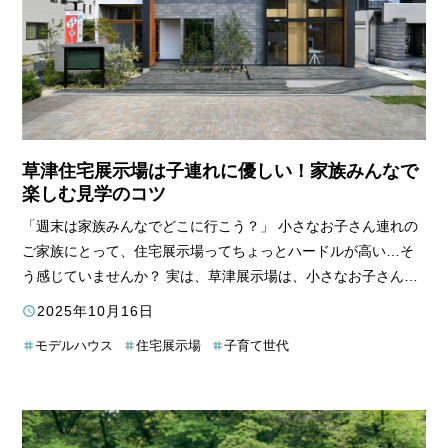
草津住宅展示場は子連れに優しい！家族みんなで
楽しむ見学のコツ
「週末は家族みんなでどこに行こう？」
小さなお子さん連れの
ご家族にとって、住宅展示場ってちょっとハードルが高い…そ
う感じていませんか？
実は、草津展示場は、小さなお子さん連
れでも安心して楽しめる工夫が満載なんです！キッズスペース
2025年10月16日
や授乳室、おむつ交換台もABCハウジング草津住宅公園内に完
モデルハウス
住宅展示場
子育て世代
備されているから、パパもママも安心。
この記事では、実際に
子どもと草津展示場を訪れた筆者の体験談をもとに、家族みん
なで楽しめる見学のコツをご紹介します。見学前に知っておき
たい情報から、おすすめのモデルハウスまで、草津展示場をも