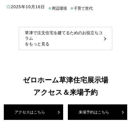
通勤に便利、保育園も充実。さらに、家事ラク動線や収納の工
2025年10月16日
周辺環境
子育て世代
夫を取り入れた、快適な暮らしを実現できるヒントが満載で
す。この記事を読めば、あなたもきっと、草津で理想の暮らし
を実現できるはず。
草津で注文住宅を建てるためのお役立ちコ
ラム
をもっと見る
ゼロホーム草津住宅展示場
アクセス＆来場予約
アクセスはこちら
来場予約はこちら