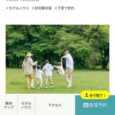
や授乳室、おむつ交換台もABCハウジング草津住宅公園内に完
モデルハウス
住宅展示場
子育て世代
備されているから、パパもママも安心。
この記事では、実際に
子どもと草津展示場を訪れた筆者の体験談をもとに、家族みん
なで楽しめる見学のコツをご紹介します。見学前に知っておき
たい情報から、おすすめのモデルハウスまで、草津展示場をも
っと楽しめる情報が満載です。この記事を読めば、あなたもき
っと「草津展示場、行ってみよう！」って思うはず！
１
分で完了！
草津市で子育て！自然の中で子どもを育む、ファ
案内
モデル
来場予約
アクセス
ミリー移住のススメ
マップ
ハウス