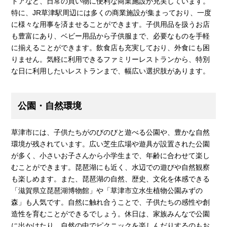
トアなど、日常の買い物に便利な商業施設が充実しています。
特に、JR草津駅周辺には多くの商業施設が集まっており、一度
に様々な用事を済ませることができます。子供用品を扱うお店
も豊富にあり、ベビー用品から子供服まで、必要なものを手軽
に揃えることができます。飲食店も充実しており、外食にも困
りません。気軽に利用できるファミリーレストランから、特別
な日に利用したいレストランまで、幅広い選択肢があります。
公園・自然環境
草津市には、子供たちがのびのびと遊べる公園や、豊かな自然
環境が残されています。広い芝生広場や遊具が設置された公園
が多く、小さいお子さんから小学生まで、年齢に合わせて楽し
むことができます。琵琶湖にも近く、水辺での遊びや自然観察
も楽しめます。また、琵琶湖の自然、歴史、文化を体感できる
「滋賀県立琵琶湖博物館」や「草津市立水生植物公園みずの
森」も人気です。自然に触れ合うことで、子供たちの感性や創
造性を育むことができるでしょう。休日は、家族みんなで公園
に出かけたり、自然の中でピクニックを楽しんだりするのもお