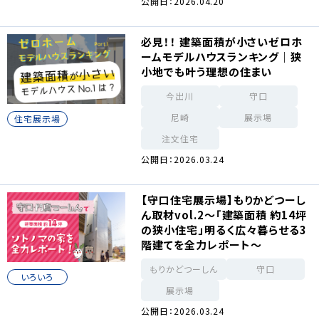
公開日：2026.04.20
必見！！ 建築面積が小さいゼロホ
ームモデルハウスランキング｜狭
小地でも叶う理想の住まい
今出川
守口
尼崎
展示場
住宅展示場
注文住宅
公開日：2026.03.24
【守口住宅展示場】もりかどつーし
ん取材vol.2～「建築面積 約14坪
の狭小住宅」明るく広々暮らせる3
階建てを全力レポート～
もりかどつーしん
守口
いろいろ
展示場
公開日：2026.03.24