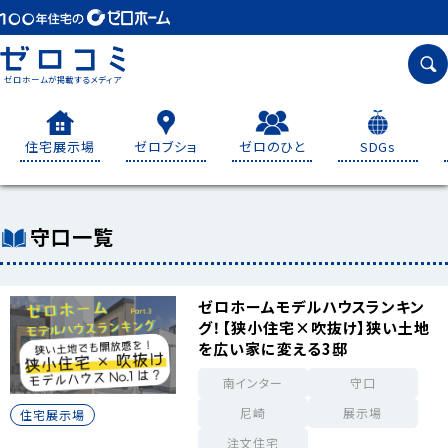
ゼロホームが掲載するメディア
住宅展示場
ゼロブショ
ゼロのひと
SDGs
守口一覧
ゼロホームモデルハウスランキン
グ！【狭小住宅×吹抜け】狭い土地
を広い家に変える3邸
南インター
守口
尼崎
展示場
住宅展示場
注文住宅