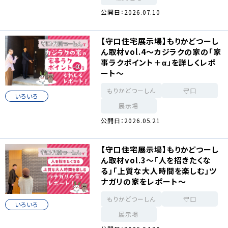
公開日：2026.07.10
【守口住宅展示場】もりかどつーし
ん取材vol.4～カジラクの家の「家
事ラクポイント＋α」を詳しくレポ
ート～
もりかどつーしん
守口
いろいろ
展示場
公開日：2026.05.21
【守口住宅展示場】もりかどつーし
ん取材vol.3～「人を招きたくな
る」「上質な大人時間を楽しむ」ツ
ナガリの家をレポート～
もりかどつーしん
守口
いろいろ
展示場